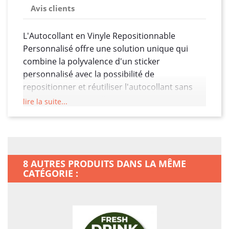
Avis clients
L'Autocollant en Vinyle Repositionnable
Personnalisé offre une solution unique qui
combine la polyvalence d'un sticker
personnalisé avec la possibilité de
repositionner et réutiliser l'autocollant sans
laisser de résidus collants. Imaginez des
lire la suite...
stickers qui vont au-delà de leur fonction
décorative pour devenir des éléments flexibles,
adaptés à une utilisation temporaire ou
répétée, sans compromis sur la qualité
8 AUTRES PRODUITS DANS LA MÊME
visuelle.
CATÉGORIE :
Le vinyle repositionnable est conçu avec une
technologie adhésive spéciale qui permet une
fixation solide tout en permettant de déplacer
et réajuster l'autocollant sans endommager la