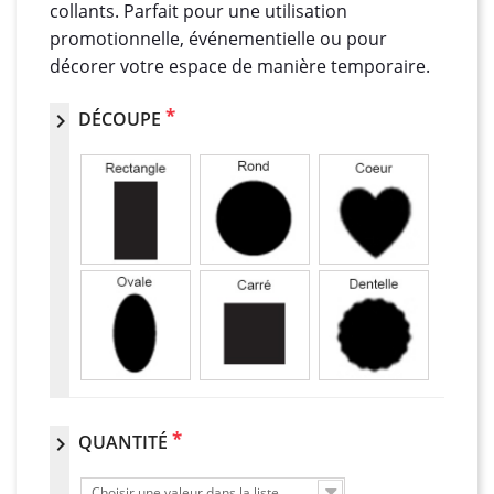
collants. Parfait pour une utilisation
promotionnelle, événementielle ou pour
décorer votre espace de manière temporaire.
*
DÉCOUPE
chevron_right
*
QUANTITÉ
chevron_right
Choisir une valeur dans la liste