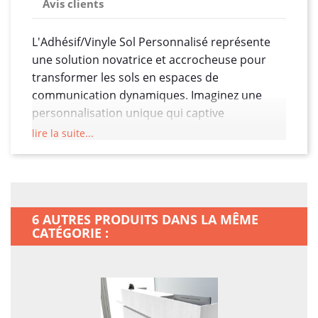
Avis clients
L'Adhésif/Vinyle Sol Personnalisé représente
une solution novatrice et accrocheuse pour
transformer les sols en espaces de
communication dynamiques. Imaginez une
personnalisation unique qui captive
instantanément l'attention, offrant une
lire la suite...
expérience visuelle immersive à vos clients,
visiteurs ou participants.
Le vinyle sol personnalisé offre une base
résistante et durable, conçue spécifiquement
6 AUTRES PRODUITS DANS LA MÊME
pour résister à un trafic piétonnier intense.
CATÉGORIE :
Grâce à sa résistance aux rayures et à son
adhésion robuste, cet adhésif de sol sur
mesure peut être utilisé dans divers
environnements, des espaces de vente aux