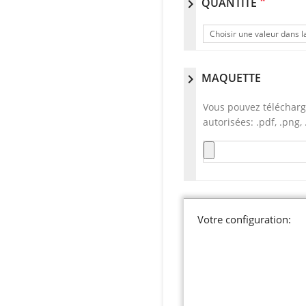
*
QUANTITÉ
chevron_right
Choisir une valeur dans la
MAQUETTE
chevron_right
Vous pouvez télécharg
autorisées: .pdf, .png, .
Votre configuration: