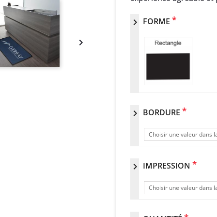
*
FORME
chevron_right

*
BORDURE
chevron_right
Choisir une valeur dans la
*
IMPRESSION
chevron_right
Choisir une valeur dans la