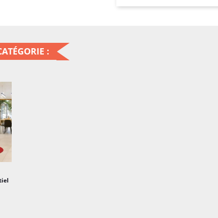
première impression ch
personnalisation permet
corporatives, des mess
graphique qui reflète l'
ATÉGORIE :
foyer.
Fabriqué à partir de ma
d'accueil est conçu pour
combinaison de fibres 
assure une adhérence opt
de glissade. La durabilit
état même avec un trafi
En plus de son aspect p
de décoration. La pers
iel
visuelle avec le reste d
un magasin, un restaur
et les designs attrayan