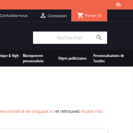
shopping_cart

Contactez-nous
Panier
(0)
Connexion

tique & High-
Maroquinerie
Personnalisations de
Objets publicitaires
personnalisée
Textiles
personnalisé en cliquant ici
et retrouvez
toutes nos