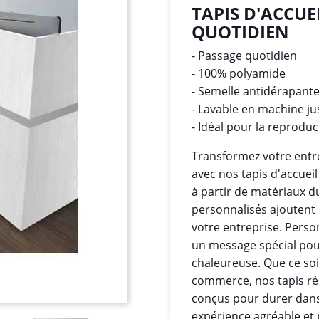
TAPIS D'ACCUE
QUOTIDIEN
- Passage quotidien
- 100% polyamide
- Semelle antidérapant
- Lavable en machine ju
- Idéal pour la reprodu
Transformez votre entré
avec nos tapis d'accuei
à partir de matériaux du
personnalisés ajoutent 
votre entreprise. Perso
un message spécial pou
chaleureuse. Que ce soi
commerce, nos tapis rési
conçus pour durer dans
expérience agréable et 