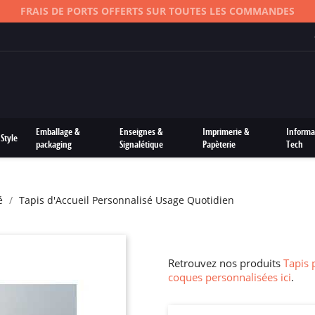
FRAIS DE PORTS OFFERTS SUR TOUTES LES COMMANDES
Emballage &
Enseignes &
Imprimerie &
Informa
Style
packaging
Signalétique
Papèterie
Tech
é
Tapis d'Accueil Personnalisé Usage Quotidien
Retrouvez nos produits
Tapis 
coques personnalisées ici
.