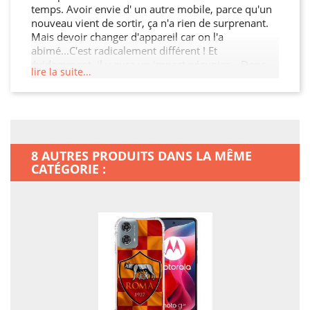
temps. Avoir envie d' un autre mobile, parce qu'un
nouveau vient de sortir, ça n'a rien de surprenant.
Mais devoir changer d'appareil car on l'a
abimé...C'est radicalement différent ! Et
évidemment, il y aura un impact pécunier… Donc,
lire la suite...
pour pallier à tout cela, le mieux, c'est de doter
votre smartphone d'une sécurité solide. Avec cette
coque renforcée, d'une part vous allez renforcer
avantageusement votre smartphone, mais en plus
vous allez vraiment lui offrir un style tout à fait
unique ! Il n'y a rien de tel que de savoir que votre
8 AUTRES PRODUITS DANS LA MÊME
smartphone ne vous quittera pas avant quelques
CATÉGORIE :
années.