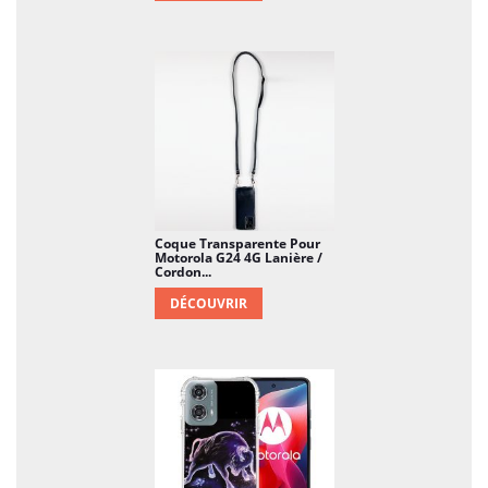
Coque Transparente Pour
Motorola G24 4G Lanière /
Cordon...
DÉCOUVRIR