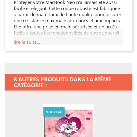
Protéger votre MacBook Neo n'a jamais été aussi
facile et élégant. Cette coque robuste est fabriquée
à partir de matériaux de haute qualité pour assurer
une résistance maximale aux chocs et aux impacts.
Elle offre une prise en main sécurisée et un accès
facile à toutes les fonctionnalités de votre appareil.
Son design fin et léger n'alourdit pas votre
lire la suite...
MacBook Neo, tout en garantissant une protection
optimale contre les chocs, les rayures et les chutes.
Offrez à votre MacBook Neo la protection qu'il
mérite.
8 AUTRES PRODUITS DANS LA MÊME
CATÉGORIE :
NOUVEAU