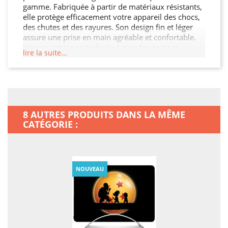
gamme. Fabriquée à partir de matériaux résistants,
elle protège efficacement votre appareil des chocs,
des chutes et des rayures. Son design fin et léger
assure une prise en main agréable et confortable.
Vous aurez un accès facile à tous les ports et
lire la suite...
boutons de votre MacBook Neo grâce à sa découpe
précise. Choisissez cette coque pour préserver
l'intégrité de votre MacBook Neo tout en ajoutant
une touche de sophistication.
8 AUTRES PRODUITS DANS LA MÊME
CATÉGORIE :
NOUVEAU