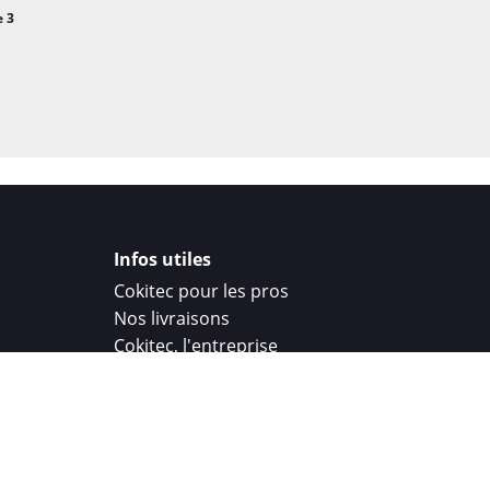
e 3
Infos utiles
Cokitec pour les pros
Nos livraisons
Cokitec, l'entreprise
Droit de rétractation
Parrainage
Cokitec Challenge
Coque personnalisee