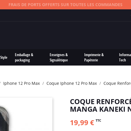
FRAIS DE PORTS OFFERTS SUR TOUTES LES COMMANDES
Emballage &
Enseignes &
Imprimerie &
Informa
Style
packaging
Signalétique
Papèterie
Tech
Iphone 12 Pro Max
Coque Iphone 12 Pro Max
Coque Renfor
COQUE RENFORCÉ
MANGA KANEKI 
19,99 €
TTC