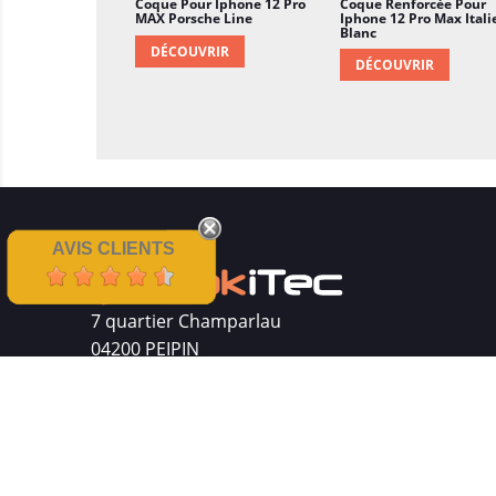
Coque Pour Iphone 12 Pro
Coque Renforcée Pour
MAX Porsche Line
Iphone 12 Pro Max Itali
Blanc
DÉCOUVRIR
DÉCOUVRIR
AVIS CLIENTS
7 quartier Champarlau
04200 PEIPIN
Siret : 511 512 410 00016