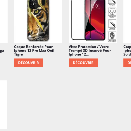
Coque Renforcée Pour
Vitre Protection / Verre
Coq
nga
Iphone 12 Pro Max Oeil
Trempé 3D Incurvé Pour
Iph
Tigre
Iphone 12...
Sold
DÉCOUVRIR
DÉCOUVRIR
D