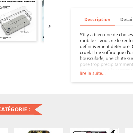
Description
Détai

S'il y a bien une de chose
mobile si vous ne le renfor
définitivement détérioré. 
cruel. Il ne suffira que d'
bousculade, une chute sur
pose trop précipitamment p
pour que vous le regretti
lire la suite...
d'un téléphone n'est pas 
d'écran, des touches qui s
la coque qui se tord com
Coque en silicone TPU adap
: c'est de la sagesse ! Mie
efficacement son mobile, p
ATÉGORIE :
acheter un nouveau après 