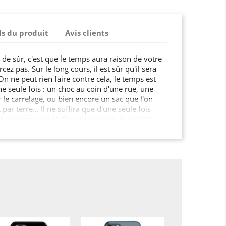
ls du produit
Avis clients
s de sûr, c'est que le temps aura raison de votre
cez pas. Sur le long cours, il est sûr qu'il sera
On ne peut rien faire contre cela, le temps est
une seule fois : un choc au coin d'une rue, une
 le carrelage, ou bien encore un sac que l'on
ar terre… Il ne suffira que d'une seule fois
ez amèrement ! Malheureusement, la solidité
proportionnelle à son prix… En plus des fêlures
e bloquent, on peut en plus aujourd'hui ajouter
plètement. Dépenser quelques euros pour une
tée, ça n'est pas un luxe, ça n'est pas une lubie
ux vaut acheter tout ce qu'il faut pour protéger
lutôt que d'être contraint de le réparer ou en
quelques semaines d'utilisation !