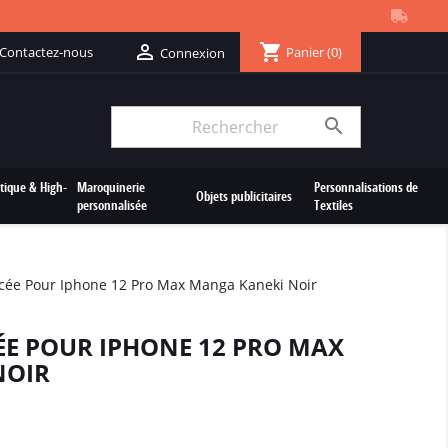
shopping_cart

Contactez-nous
Panier
(0)
Connexion

tique & High-
Maroquinerie
Personnalisations de
Objets publicitaires
personnalisée
Textiles
cée Pour Iphone 12 Pro Max Manga Kaneki Noir
E POUR IPHONE 12 PRO MAX
NOIR