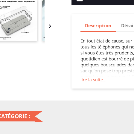
Description
Détai

En tout état de cause, sur 
tous les téléphones qui n
si vous êtes très prudents,
quotidien est bourré de pi
quelques bousculades dans 
sac qu'on pose trop prestem
regretterez amèrement ! D
lire la suite...
coûte très cher qu'il est 
s'enfoncent définitivement
Vouloir s'acheter une Coqu
son argent par les fenêtres
Agissez avant qu'il ne soit 
pas pour votre mobile !
ATÉGORIE :