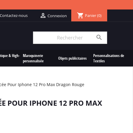
shopping_cart

Contactez-nous
Panier
(0)
Connexion

tique & High-
Maroquinerie
Personnalisations de
Objets publicitaires
personnalisée
Textiles
cée Pour Iphone 12 Pro Max Dragon Rouge
E POUR IPHONE 12 PRO MAX