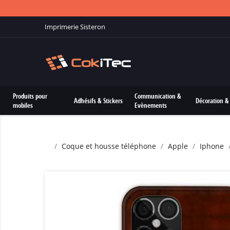
Imprimerie Sisteron
Produits pour
Communication &
Adhésifs & Stickers
Décoration & 
mobiles
Evènements
Coque et housse téléphone
Apple
Iphone