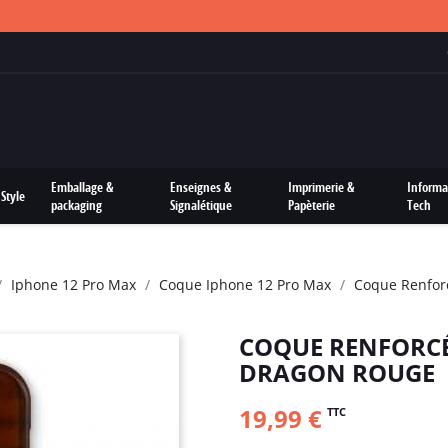
FRAIS DE PORTS OFFERTS SUR TOUTES LES COMMANDES
Emballage &
Enseignes &
Imprimerie &
Informa
Style
packaging
Signalétique
Papèterie
Tech
Iphone 12 Pro Max
Coque Iphone 12 Pro Max
Coque Renfor
COQUE RENFORCÉ
DRAGON ROUGE
19,99 €
TTC