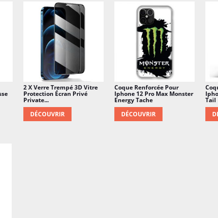
2 X Verre Trempé 3D Vitre
Coque Renforcée Pour
Coq
sse
Protection Écran Privé
Iphone 12 Pro Max Monster
Ipho
Private...
Energy Tache
Tail
DÉCOUVRIR
DÉCOUVRIR
D