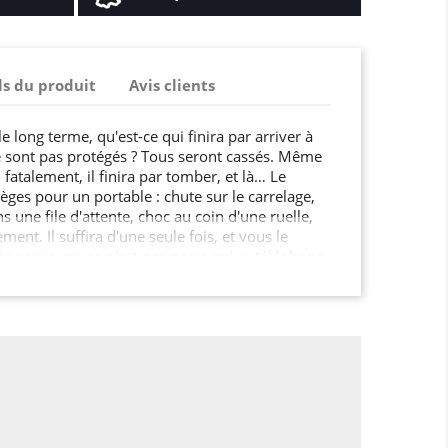
ls du produit
Avis clients
le long terme, qu'est-ce qui finira par arriver à
e sont pas protégés ? Tous seront cassés. Même
 fatalement, il finira par tomber, et là… Le
èges pour un portable : chute sur le carrelage,
une file d'attente, choc au coin d'une ruelle,
ent. Il suffira d'une seule fois, et vous le
e nos jours, ce n'est pas parce qu'un téléphone
invulnérable… Fêlures, bosses, touches qui
, la liste des problèmes potentiels est longue...
e en silicone TPU adaptée, ce n'est pas jeter
, ça n'est pas une lubie : c'est de la sagesse !
trop tard : cette petite sécurité, c'est un grand