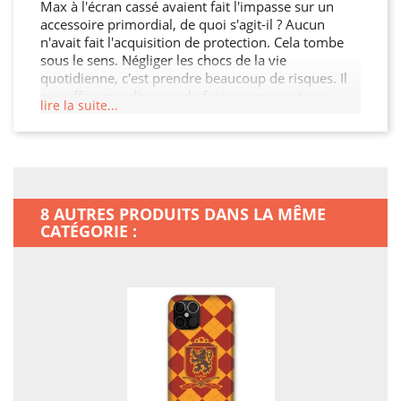
Max à l'écran cassé avaient fait l'impasse sur un
accessoire primordial, de quoi s'agit-il ? Aucun
n'avait fait l'acquisition de protection. Cela tombe
sous le sens. Négliger les chocs de la vie
quotidienne, c'est prendre beaucoup de risques. Il
ne suffira que d'une seule fois : on ne peut pas
lire la suite...
toujours penser à tout, on ne peut pas toujours être
concentré à 100 %, il suffit par exemple de poser
son sac un peu trop vite par terre… Il suffira d'une
seule fois, et vous le regretterez amèrement ! On
trouve dans le commerce des mobiles très beaux,
très performants, mais aussi très vulnérables…
8 AUTRES PRODUITS DANS LA MÊME
Fêlures, bosses, touches qui vont rester bloquées,
CATÉGORIE :
la liste de ce qui peut impacter votre appareil est
longue... Faire tout ce que l'on peut pour se
protéger des accidents du quotidien, c'est plutôt
une marque de bon sens… Agissez avant qu'il ne
soit trop tard : cette petite protection, c'est un grand
pas pour votre mobile !