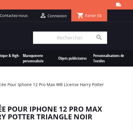
shopping_cart

Contactez-nous
Panier
(0)
Connexion

tique & High-
Maroquinerie
Personnalisations de
Objets publicitaires
personnalisée
Textiles
ée Pour Iphone 12 Pro Max WB License Harry Potter
E POUR IPHONE 12 PRO MAX
RY POTTER TRIANGLE NOIR