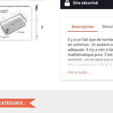
Site sécurisé
Description
Détai

Il y a un fait que de nomb
en commun : ils avaient 
adéquate. Il n'y a rien à fa
mathématique pure. C'est 
arrivent : on ne peut pas 
être concentré à 100 %, il
vite par terre… Il ne suffi
lire la suite...
regrettiez amèrement ! De
vous a coûté un bras qu'il
vont rester bloquées, la l
longue... Équiper son tél
n'est pas un luxe, ça n'est 
est plus sage d' acheter 
ATÉGORIE :
plutôt que d'être forcé de
mois d'utilisation !