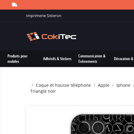
Imprimerie Sisteron
Produits pour
Communication &
Adhésifs & Stickers
Décoration & 
mobiles
Evènements
Coque et housse téléphone
Apple
Iphone
Triangle noir