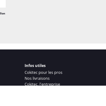
llon
Infos utiles
Cokitec pour les pros
Nos livraisons
Cokitec, l'entreprise
Droit de rétractation
Parrainage
Cokitec Challenge