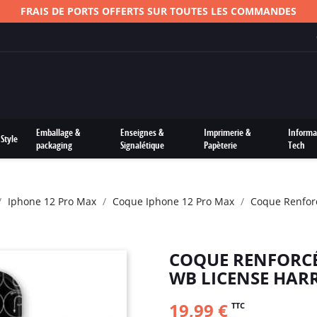
FRAIS DE PORTS OFFERTS SUR TOUTES LES COMMANDES
Emballage &
Enseignes &
Imprimerie &
Informa
Style
packaging
Signalétique
Papèterie
Tech
Iphone 12 Pro Max
Coque Iphone 12 Pro Max
Coque Renforc
COQUE RENFORCÉ
WB LICENSE HAR
19,99 €
TTC