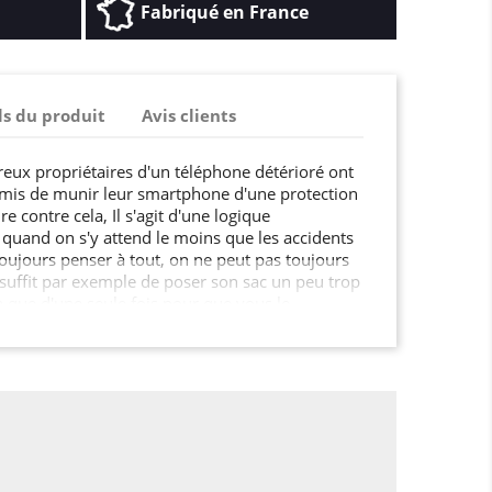
Fabriqué en France
ls du produit
Avis clients
reux propriétaires d'un téléphone détérioré ont
omis de munir leur smartphone d'une protection
ire contre cela, Il s'agit d'une logique
quand on s'y attend le moins que les accidents
toujours penser à tout, on ne peut pas toujours
 suffit par exemple de poser son sac un peu trop
ra que d'une seule fois pour que vous le
 nos jours, ce n'est pas parce qu'un smartphone
 est invulnérable… Fêlures, bosses, touches qui
iste de ce qui peut impacter votre appareil est
éphone d' une Coque en silicone TPU adaptée, ça
pas délirant : cela tient tout juste du bon sens ! Il
de quoi protéger efficacement son téléphone,
 le réparer ou en acheter un neuf après quelques