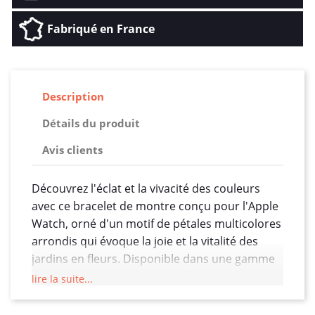
Fabriqué en France
Description
Détails du produit
Avis clients
Découvrez l'éclat et la vivacité des couleurs
avec ce bracelet de montre conçu pour l'Apple
Watch, orné d'un motif de pétales multicolores
arrondis qui évoque la joie et la vitalité des
jardins en fleurs. Disponible dans une gamme
de tailles pour s'adapter parfaitement à votre
lire la suite...
modèle (38/40/41/42/44/45 mm), ce bracelet de
22 mm de largeur allie le confort du silicone à