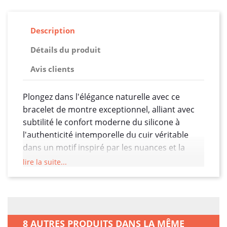
Description
Détails du produit
Avis clients
Plongez dans l'élégance naturelle avec ce
bracelet de montre exceptionnel, alliant avec
subtilité le confort moderne du silicone à
l'authenticité intemporelle du cuir véritable
dans un motif inspiré par les nuances et la
texture des pierres précieuses. Mesurant 22
lire la suite...
mm de largeur, ce bracelet offre une
polyvalence remarquable, ajoutant une touche
de sophistication à votre montre tout en
garantissant un ajustement parfait à votre
8 AUTRES PRODUITS DANS LA MÊME
poignet.