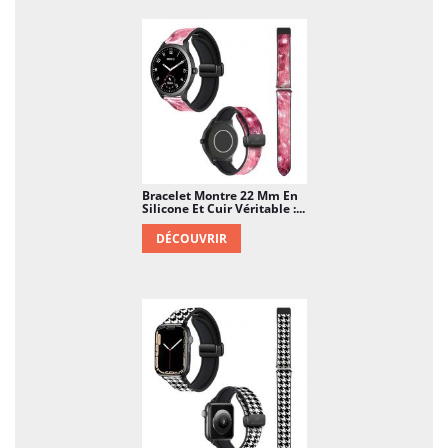
Bracelet Montre 22 Mm En
Silicone Et Cuir Véritable :...
DÉCOUVRIR