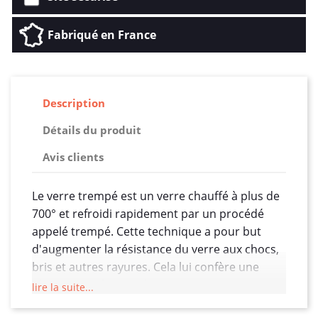
Fabriqué en France
Description
Détails du produit
Avis clients
Le verre trempé est un verre chauffé à plus de
700° et refroidi rapidement par un procédé
appelé trempé. Cette technique a pour but
d'augmenter la résistance du verre aux chocs,
bris et autres rayures. Cela lui confère une
résistance 5 fois supérieure au verre
lire la suite...
traditionnel, ce qui est parfait comme type de