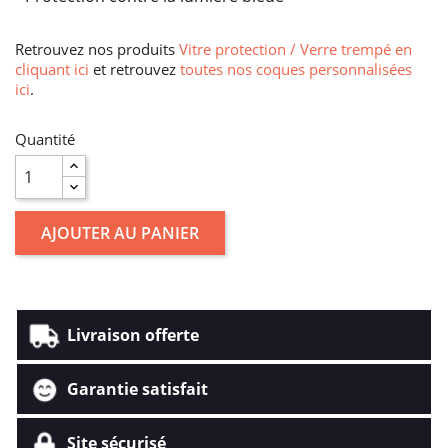
Retrouvez nos produits
Vitre protection / Verre trempé en
cliquant ici
et retrouvez
toutes nos coques personnalisées
ici
.
Quantité
AJOUTER AU PANIER
Livraison offerte
Garantie satisfait
Site sécurisé