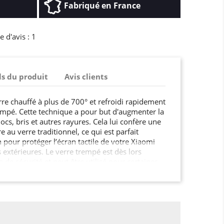
Fabriqué en France
 d'avis :
1
ls du produit
Avis clients
rre chauffé à plus de 700° et refroidi rapidement
mpé. Cette technique a pour but d'augmenter la
ocs, bris et autres rayures. Cela lui confère une
e au verre traditionnel, ce qui est parfait
pour protéger l’écran tactile de votre Xiaomi
extérieures. Le verre trempé est dès lors
e sécurité et peut être utilisé pour certaines
un écran de smartphone, une paroi de douche,
de cuisine, ou encore le mobilier urbain, les
tes et fenêtres dans les lieux publics …