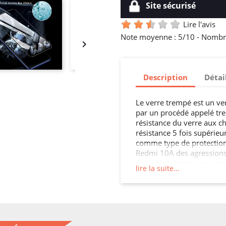
Site sécurisé
Lire l'avis
Note moyenne :
5
/10 -
Nombre

Description
Détai
Le verre trempé est un ve
par un procédé appelé tre
résistance du verre aux ch
résistance 5 fois supérieur
comme type de protection 
Redmi 10A des agressions 
considéré comme un verre d
lire la suite...
applications comme pour 
une cloison, une crédence 
parois intérieures, les por