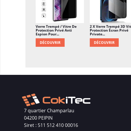
Verre Trempé / Vitre De
2 X Verre Trempé 3D Vit
Protection Privé Anti
Protection Écran Privé
Espion Pour...
Private...
DÉCOUVRIR
DÉCOUVRIR
7 quartier Champarlau
04200 PEIPIN
Siret : 511 512 410 00016