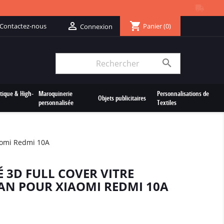
shopping_cart

Contactez-nous
Panier
(0)
Connexion

tique & High-
Maroquinerie
Personnalisations de
Objets publicitaires
personnalisée
Textiles
iaomi Redmi 10A
É 3D FULL COVER VITRE
AN POUR XIAOMI REDMI 10A