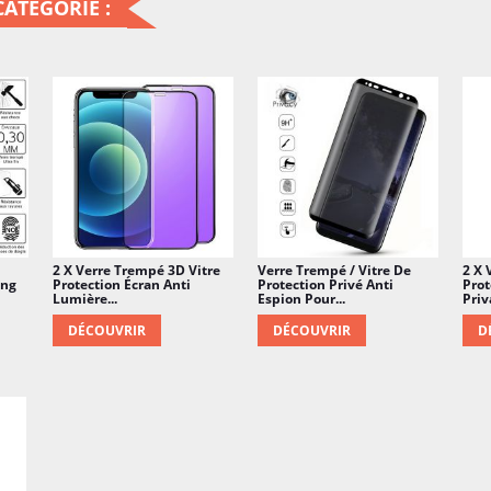
ATÉGORIE :
2 X Verre Trempé 3D Vitre
Verre Trempé / Vitre De
2 X 
ung
Protection Écran Anti
Protection Privé Anti
Prot
Lumière...
Espion Pour...
Priva
DÉCOUVRIR
DÉCOUVRIR
D