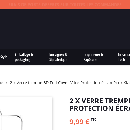
FRAIS DE PORTS OFFERTS SUR TOUTES LES COMMANDES
Emballage &
Enseignes &
Imprimerie &
Informa
Style
packaging
Signalétique
Papèterie
Tech
pé
2 x Verre trempé 3D Full Cover Vitre Protection écran Pour X
2 X VERRE TREMP
PROTECTION ÉCR
9,99 €
TTC