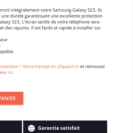
ront intégralement votre Samsung Galaxy S23. Ils
ire une dureté garantissant une excellente protection
laxy S23. L’écran tactile de votre téléphone sera
des rayures. Il est facile et rapide à installer sur
seur
t
eptible
protection / Verre trempé en cliquant ici
et retrouvez
ées ici
.
PANIER
Garantie satisfait