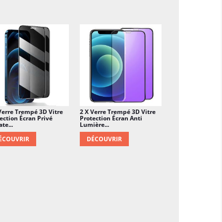
Verre Trempé 3D Vitre
2 X Verre Trempé 3D Vitre
ection Écran Privé
Protection Écran Anti
te...
Lumière...
ÉCOUVRIR
DÉCOUVRIR