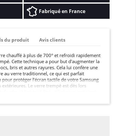
Fabriqué en France
ls du produit
Avis clients
rre chauffé à plus de 700° et refroidi rapidement
mpé. Cette technique a pour but d'augmenter la
ocs, bris et autres rayures. Cela lui confère une
e au verre traditionnel, ce qui est parfait
pour protéger l’écran tactile de votre Samsung
 extérieures. Le verre trempé est dès lors
e sécurité et peut être utilisé pour certaines
un écran de smartphone, une paroi de douche,
de cuisine, ou encore le mobilier urbain, les
tes et fenêtres dans les lieux publics …