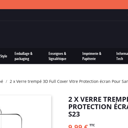
FRAIS DE PORTS OFFERTS SUR TOUTES LES COMMANDES
Emballage &
Enseignes &
Imprimerie &
Informa
Style
packaging
Signalétique
Papèterie
Tech
pé
2 x Verre trempé 3D Full Cover Vitre Protection écran Pour S
2 X VERRE TREMP
PROTECTION ÉC
S23
9,99 €
TTC