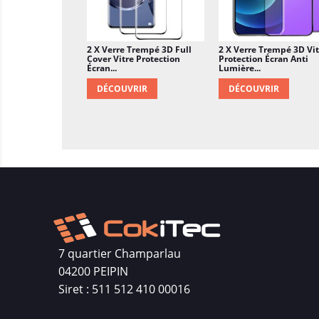
2 X Verre Trempé 3D Full
2 X Verre Trempé 3D Vit
Cover Vitre Protection
Protection Écran Anti
Écran...
Lumière...
DÉCOUVRIR
DÉCOUVRIR
7 quartier Champarlau
04200 PEIPIN
Siret : 511 512 410 00016