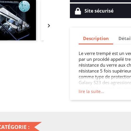
Site sécurisé

Description
Détai
Le verre trempé est un ve
par un procédé appelé tre
résistance du verre aux ch
résistance 5 fois supérieur
comme type de protection 
Galaxy S23 des agressions
considéré comme un verre d
lire la suite...
applications comme pour 
une cloison, une crédence 
parois intérieures, les por
ATÉGORIE :