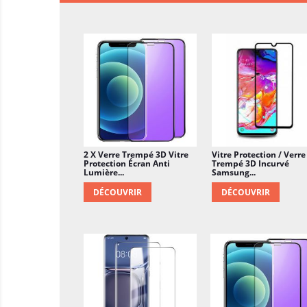
2 X Verre Trempé 3D Vitre
Vitre Protection / Verre
Protection Écran Anti
Trempé 3D Incurvé
Lumière...
Samsung...
DÉCOUVRIR
DÉCOUVRIR