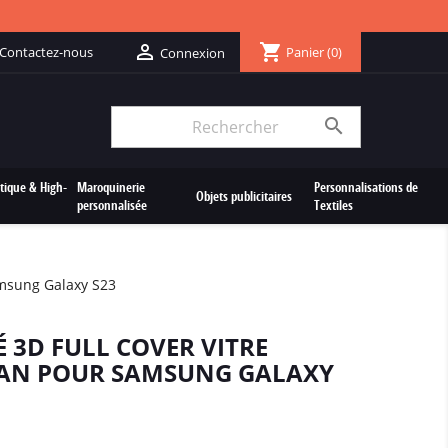
shopping_cart

Contactez-nous
Panier
(0)
Connexion

tique & High-
Maroquinerie
Personnalisations de
Objets publicitaires
personnalisée
Textiles
amsung Galaxy S23
É 3D FULL COVER VITRE
RAN POUR SAMSUNG GALAXY