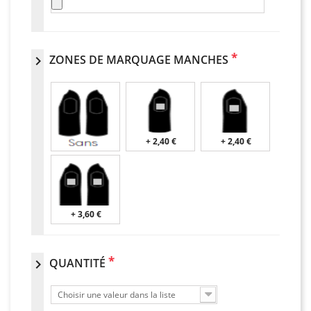
*
ZONES DE MARQUAGE MANCHES
chevron_right
+ 2,40 €
+ 2,40 €
+ 3,60 €
*
QUANTITÉ
chevron_right
Choisir une valeur dans la liste