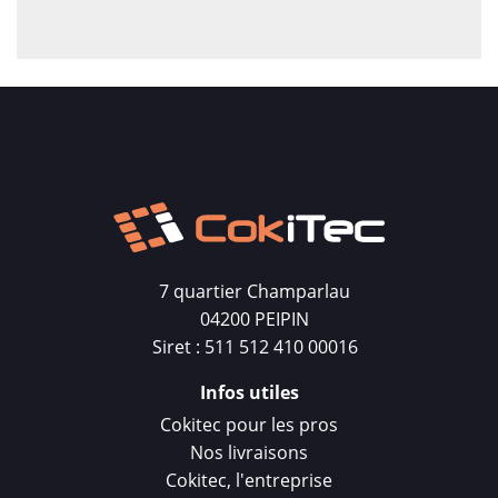
En résumé, le Tee-Shirt Personnalisé Mercure
Pro offre bien plus qu'un simple vêtement.
C'est une déclaration de style, de confort et
d'individualité, permettant à chacun de créer
une pièce unique qui reflète sa personnalité.
7 quartier Champarlau
04200 PEIPIN
Siret : 511 512 410 00016
Infos utiles
Cokitec pour les pros
Nos livraisons
Cokitec, l'entreprise