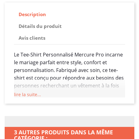
Description
Détails du produit
Avis clients
Le Tee-Shirt Personnalisé Mercure Pro incarne
le mariage parfait entre style, confort et
personnalisation. Fabriqué avec soin, ce tee-
shirt est conçu pour répondre aux besoins des
personnes recherchant un vêtement à la fois
tendance et unique. Voici une description
lire la suite...
détaillée de ses caractéristiques :
1. Matériaux de qualité supérieure :
Le
Mercure Pro est fabriqué à partir d'un mélange
de tissus haut de gamme, offrant une
3 AUTRES PRODUITS DANS LA MÊME
sensation douce sur la peau tout en assurant
CATÉGORIE :