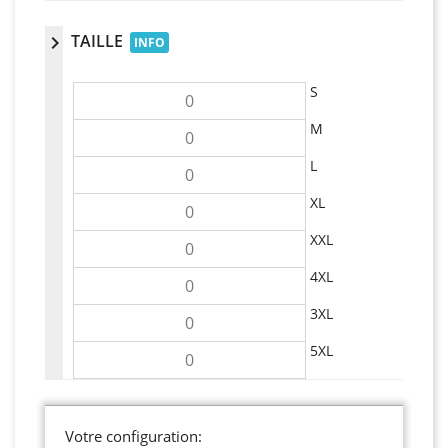
TAILLE
chevron_right
INFO
S
M
L
XL
XXL
4XL
3XL
5XL
Votre configuration: