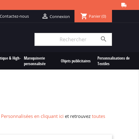
shopping_cart

Contactez-nous
Panier
(0)
Connexion

tique & High-
Maroquinerie
Personnalisations de
Objets publicitaires
personnalisée
Textiles
 Personnalisées en cliquant ici
et retrouvez
toutes