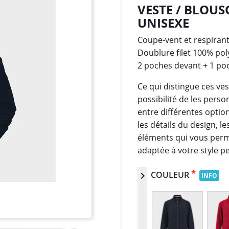
VESTE / BLOU
UNISEXE
Coupe-vent et respiran
Doublure filet 100% pol
2 poches devant + 1 poc
Ce qui distingue ces ves
possibilité de les pers
entre différentes optio
les détails du design, 
éléments qui vous perm
adaptée à votre style p
*
COULEUR
chevron_right
INFO