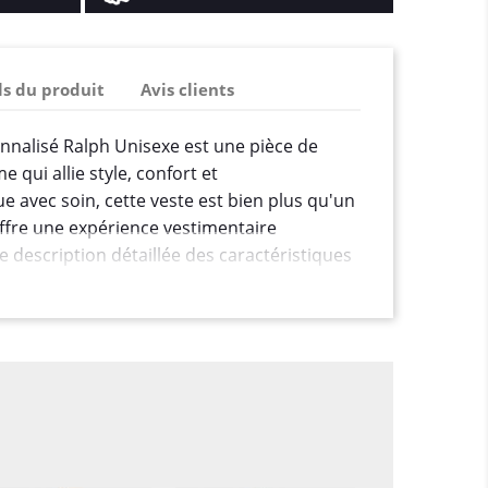
ls du produit
Avis clients
nnalisé Ralph Unisexe est une pièce de
qui allie style, confort et
e avec soin, cette veste est bien plus qu'un
offre une expérience vestimentaire
e description détaillée des caractéristiques
èce unique :
é supérieure :
La veste Ralph Unisexe est
matériaux haut de gamme pour assurer un
urabilité exceptionnelle. Que ce soit le
ter, ou d'autres matériaux de qualité, la
ation de luxe tout en offrant une protection
érieurs.