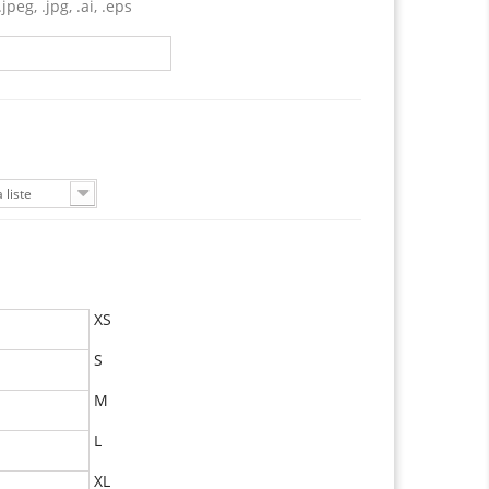
jpeg, .jpg, .ai, .eps
 liste
XS
S
M
L
XL