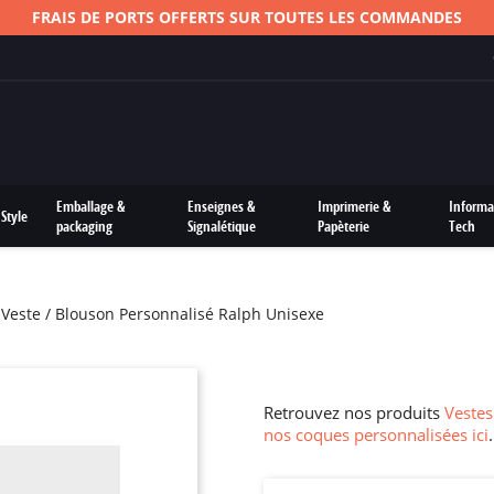
FRAIS DE PORTS OFFERTS SUR TOUTES LES COMMANDES
Emballage &
Enseignes &
Imprimerie &
Informa
Style
packaging
Signalétique
Papèterie
Tech
Veste / Blouson Personnalisé Ralph Unisexe
Retrouvez nos produits
Vestes
nos coques personnalisées ici
.