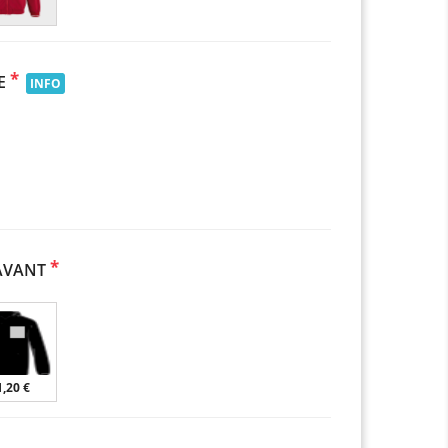
*
E
INFO
*
AVANT
1,20 €