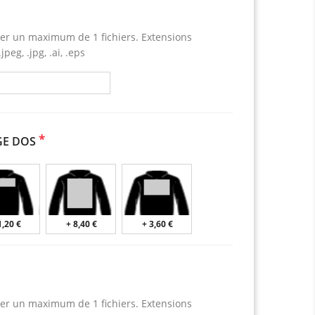
er un maximum de 1 fichiers. Extensions
jpeg, .jpg, .ai, .eps
*
GE DOS
1,20 €
+ 8,40 €
+ 3,60 €
er un maximum de 1 fichiers. Extensions