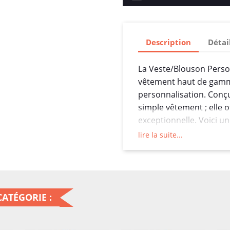
Description
Détai
La Veste/Blouson Perso
vêtement haut de gamme 
personnalisation. Conçu
simple vêtement ; elle 
exceptionnelle. Voici un
distinctives de cette pi
lire la suite...
1. Matériaux de qualit
fabriquée à partir de 
confort optimal et une d
choix du cuir, du polyes
ATÉGORIE :
veste garantit une sens
contre les éléments ext