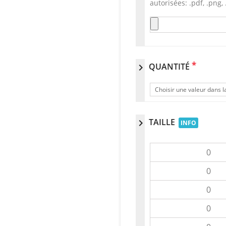
autorisées: .pdf, .png, .
*
QUANTITÉ
chevron_right
Choisir une valeur dans la
TAILLE
chevron_right
INFO