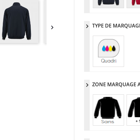
TYPE DE MARQUAG
chevron_right

ZONE MARQUAGE 
chevron_right
+ 