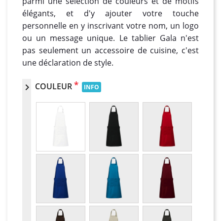
parmi une sélection de couleurs et de motifs
élégants, et d'y ajouter votre touche
personnelle en y inscrivant votre nom, un logo
ou un message unique. Le tablier Gala n'est
pas seulement un accessoire de cuisine, c'est
une déclaration de style.
*
COULEUR
chevron_right
INFO