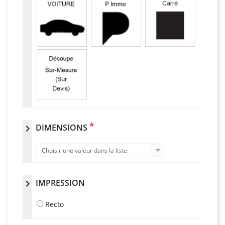
*
DIMENSIONS
chevron_right
Choisir une valeur dans la liste
IMPRESSION
chevron_right
Recto