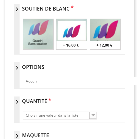
*
SOUTIEN DE BLANC
chevron_right
+ 16,00 €
+ 12,00 €
OPTIONS
chevron_right
Aucun
*
QUANTITÉ
chevron_right
Choisir une valeur dans la liste
MAQUETTE
chevron_right