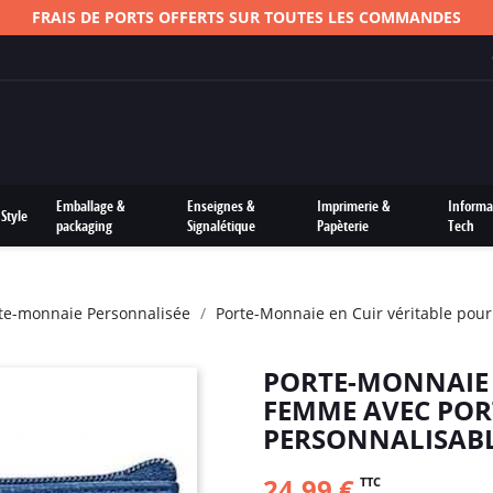
Emballage &
Enseignes &
Imprimerie &
Informa
Style
packaging
Signalétique
Papèterie
Tech
orte-monnaie Personnalisée
Porte-Monnaie en Cuir véritable pour
PORTE-MONNAIE 
FEMME AVEC POR
PERSONNALISAB
24,99 €
TTC