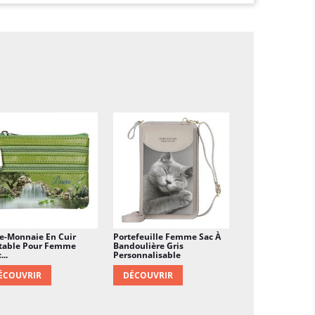
nviendra pas
r contenir de l'argent papier, des cartes
 conduire, des pièces de monnaie, des clés
 etc.
e-Monnaie En Cuir
Portefeuille Femme Sac À
itable Pour Femme
Bandoulière Gris
...
Personnalisable
ÉCOUVRIR
DÉCOUVRIR