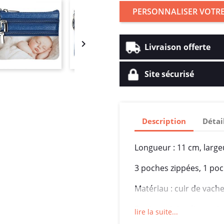
PERSONNALISER VOTRE

Livraison offerte
Site sécurisé
Description
Détai
Longueur : 11 cm, largeu
3 poches zippées, 1 poc
Matériau : cuir de vache
Design minimaliste : aj
lire la suite...
avant, c'est la taille pa