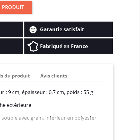
 PRODUIT
Garantie satisfait
Fabriqué en France
ls du produit
Avis clients
r : 9 cm, épaisseur : 0,7 cm, poids : 55 g
he extérieure
 souple avec grain, intérieur en polyester
ustement parfait dans le pantalon/poche
rfaite pour vos sacs à main qu'un portefeuille