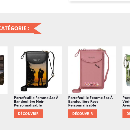
de taille normale ne co
Utilisations : conçu pou
multiples, un permis de
ATÉGORIE :
de voiture et de maison,
Portefeuille Femme Sac À
Portefeuille Femme Sac À
Port
Bandoulière Noir
Bandoulière Rose
Vér
Personnalisable
Personnalisable
Avec
DÉCOUVRIR
DÉCOUVRIR
D