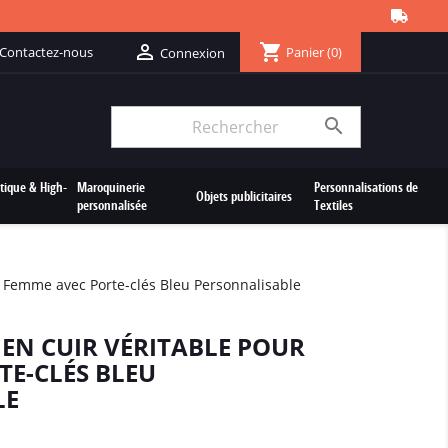
shopping_cart

Contactez-nous
Panier
(0)
Connexion

tique & High-
Maroquinerie
Personnalisations de
Objets publicitaires
personnalisée
Textiles
 Femme avec Porte-clés Bleu Personnalisable
EN CUIR VÉRITABLE POUR
TE-CLÉS BLEU
LE