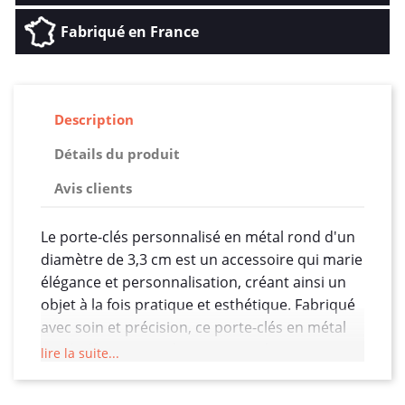
Fabriqué en France
Description
Détails du produit
Avis clients
Le porte-clés personnalisé en métal rond d'un
diamètre de 3,3 cm est un accessoire qui marie
élégance et personnalisation, créant ainsi un
objet à la fois pratique et esthétique. Fabriqué
avec soin et précision, ce porte-clés en métal
rond offre une expérience quotidienne
lire la suite...
sophistiquée.