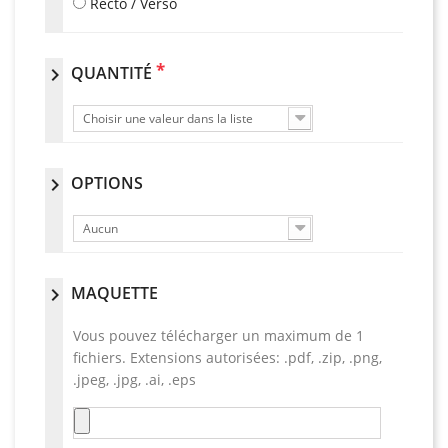
Recto / Verso
*
QUANTITÉ
chevron_right
Choisir une valeur dans la liste
OPTIONS
chevron_right
Aucun
MAQUETTE
chevron_right
Vous pouvez télécharger un maximum de 1
fichiers. Extensions autorisées: .pdf, .zip, .png,
.jpeg, .jpg, .ai, .eps