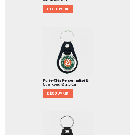
métal rond personnalisé, une déclaration de
style qui accompagne chaque instant de votre
DÉCOUVRIR
journée.
Porte-Clés Personnalisé En
Cuir Rond Ø 2,5 Cm
DÉCOUVRIR