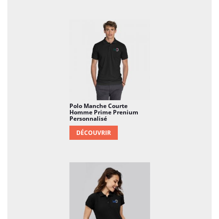
Confort Léger :
Avec un poids de 170g/m2, ce
polo offre une légèreté agréable, idéale pour
les journées chaudes. Le tissu doux et
respirant assure un confort exceptionnel tout
au long de la journée.
Design Féminin Élégant :
Conçu
spécifiquement pour la silhouette féminine, ce
Polo Manche Courte
polo présente un design flatteur avec une
Homme Prime Prenium
Personnalisé
coupe ajustée. Les détails soignés, tels que le
DÉCOUVRIR
col et les finitions, ajoutent une touche
d'élégance.
Personnalisation Créative :
Chaque polo peut
être personnalisé selon vos préférences.
Ajoutez des logos, des motifs, des messages ou
des noms pour créer un polo unique qui
reflète l'identité de votre entreprise, d'un