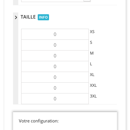
TAILLE
chevron_right
INFO
XS
S
M
L
XL
XXL
3XL
Votre configuration: