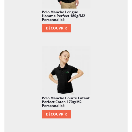
événement axé sur la durabilité, ce polo offre
une manière élégante et personnalisée de faire
Polo Manche Longue
Homme Perfect 180g/m2
passer votre message tout en respectant la
Personnalisé
planète.
DÉCOUVRIR
Polo Manche Courte Enfant
Perfect Coton 170g/m2
Personnalisé
DÉCOUVRIR