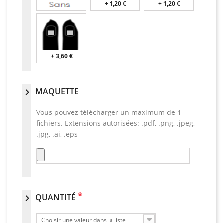
+ 1,20 €
+ 1,20 €
+ 3,60 €
MAQUETTE
chevron_right
Vous pouvez télécharger un maximum de 1
fichiers. Extensions autorisées: .pdf, .png, .jpeg,
.jpg, .ai, .eps
*
QUANTITÉ
chevron_right
Choisir une valeur dans la liste