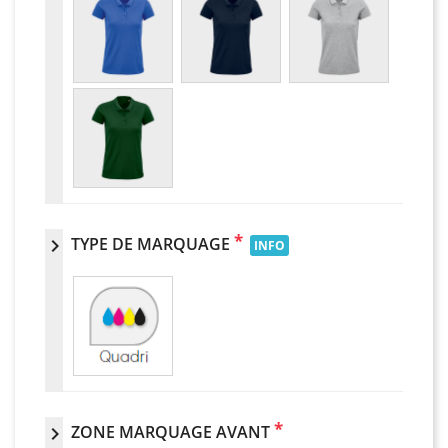
*
TYPE DE MARQUAGE
chevron_right
INFO
*
ZONE MARQUAGE AVANT
chevron_right