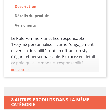
Description
Détails du produit
Avis clients
Le Polo Femme Planet Eco-responsable
170g/m2 personnalisé incarne l'engagement
envers la durabilité tout en offrant un style
élégant et personnalisable. Explorez en détail
ce polo qui allie mode et responsabilité
environnementale :
lire la suite...
Matériau Eco-responsable :
Fabriqué à partir
de matériaux éco-responsables, ce polo met
l'accent sur la durabilité sans compromettre le
confort. La combinaison de fibres écologiques
8 AUTRES PRODUITS DANS LA MÊME
et de techniques de production respectueuses
CATÉGORIE :
de l'environnement en fait un choix conscient.