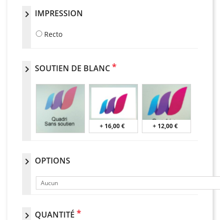
IMPRESSION
chevron_right
Recto
*
SOUTIEN DE BLANC
chevron_right
+ 16,00 €
+ 12,00 €
OPTIONS
chevron_right
Aucun
*
QUANTITÉ
chevron_right