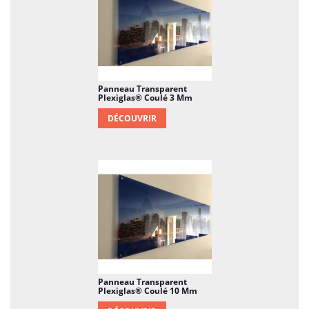
mm, ce panneau en Plexiglas® offre une
robustesse suffisante pour une utilisation dans
diverses applications. Cette épaisseur le rend
approprié pour des applications telles que des
panneaux de signalisation, des présentoirs,
des vitrines, ou des éléments de décoration.
Panneau Transparent
Plexiglas® Coulé 3 Mm
Transparence Exceptionnelle :
Le Plexiglas®
DÉCOUVRIR
coulé offre une transparence exceptionnelle,
permettant une transmission lumineuse
maximale. Cela en fait un choix idéal pour des
applications où la clarté visuelle est
primordiale.
Résistance aux Chocs :
Bien que plus léger
que le verre, le Plexiglas® coulé est résistant
aux chocs, offrant une durabilité accrue par
rapport à d'autres matériaux transparents. Il
Panneau Transparent
Plexiglas® Coulé 10 Mm
est moins susceptible de se briser en cas de