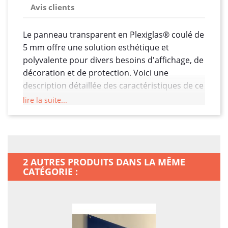
Avis clients
Le panneau transparent en Plexiglas® coulé de
5 mm offre une solution esthétique et
polyvalente pour divers besoins d'affichage, de
décoration et de protection. Voici une
description détaillée des caractéristiques de ce
panneau :
lire la suite...
Matériau de Haute Qualité :
Fabriqué en
Plexiglas® coulé, ce panneau transparent de 5
mm offre une clarté optique exceptionnelle et
une qualité de surface supérieure. Le
2 AUTRES PRODUITS DANS LA MÊME
Plexiglas® est un polymère acrylique de haute
CATÉGORIE :
qualité, offrant une alternative légère et
résistante au verre.
Épaisseur de 5 mm :
Avec une épaisseur de 5