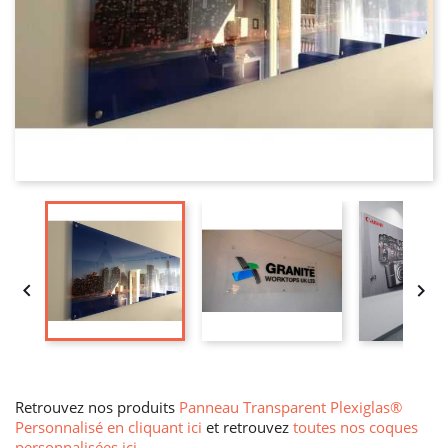


Retrouvez nos produits
Panneau Transparent Plexiglas®
Personnalisé en cliquant ici
et retrouvez
toutes nos coques
personnalisées ici
.