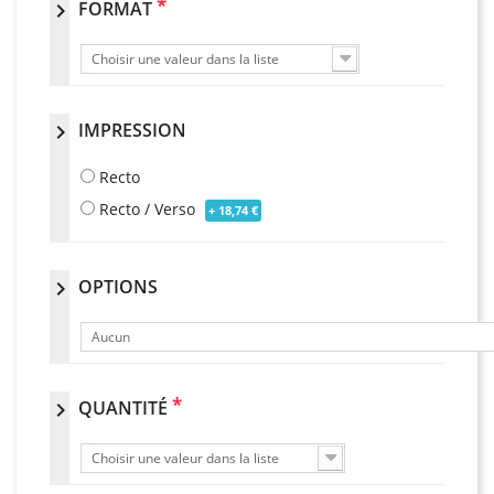
*
FORMAT
chevron_right
Choisir une valeur dans la liste
IMPRESSION
chevron_right
Recto
Recto / Verso
+ 18,74 €
OPTIONS
chevron_right
Aucun
*
QUANTITÉ
chevron_right
Choisir une valeur dans la liste