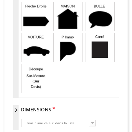
*
DIMENSIONS
chevron_right
Choisir une valeur dans la liste