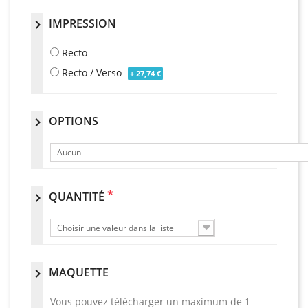
IMPRESSION
chevron_right
Recto
Recto / Verso
+ 27,74 €
OPTIONS
chevron_right
Aucun
*
QUANTITÉ
chevron_right
Choisir une valeur dans la liste
MAQUETTE
chevron_right
Vous pouvez télécharger un maximum de 1