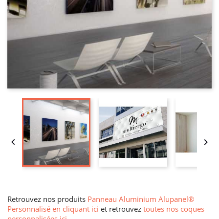


Retrouvez nos produits
Panneau Aluminium Alupanel®
Personnalisé en cliquant ici
et retrouvez
toutes nos coques
personnalisées ici
.