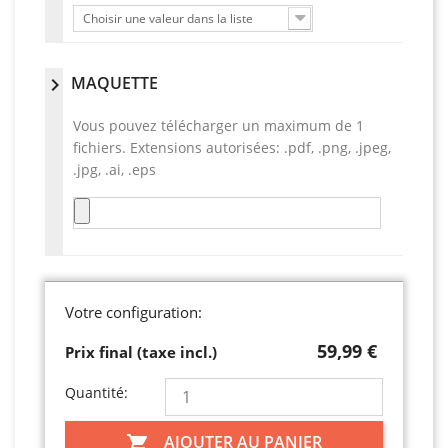
Choisir une valeur dans la liste
MAQUETTE
chevron_right
Vous pouvez télécharger un maximum de 1
fichiers. Extensions autorisées: .pdf, .png, .jpeg,
.jpg, .ai, .eps
Votre configuration:
59,99 €
Prix final (taxe incl.)
Quantité:
AJOUTER AU PANIER
