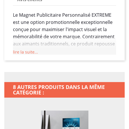
Le Magnet Publicitaire Personnalisé EXTREME
est une option promotionnelle exceptionnelle
conçue pour maximiser l'impact visuel et la
mémorabilité de votre marque. Contrairement
aux aimants traditionnels, ce produit repousse
les limites en termes de design, de
lire la suite...
personnalisation et d'utilisation. Voici une
description détaillée du Magnet Publicitaire
Personnalisé EXTREME :
Matériaux de qualité supérieure :
8 AUTRES PRODUITS DANS LA MÊME
Fabriqué à partir de matériaux de haute
CATÉGORIE :
qualité, cet aimant assure une durabilité
exceptionnelle, résistant à l'usure
quotidienne tout en conservant une
apparence professionnelle.