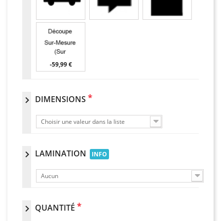
-59,99 €
*
DIMENSIONS
chevron_right
Choisir une valeur dans la liste
LAMINATION
chevron_right
INFO
Aucun
*
QUANTITÉ
chevron_right