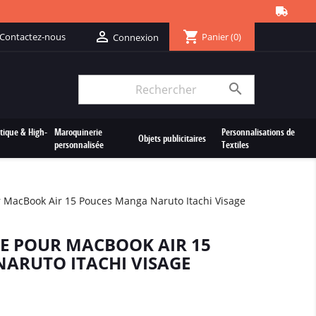
shopping_cart

Contactez-nous
Panier
(0)
Connexion

tique & High-
Maroquinerie
Personnalisations de
Objets publicitaires
personnalisée
Textiles
r MacBook Air 15 Pouces Manga Naruto Itachi Visage
E POUR MACBOOK AIR 15
ARUTO ITACHI VISAGE