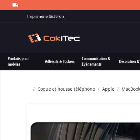
Imprimerie Sisteron
Produits pour
Communication &
Adhésifs & Stickers
Décoration & 
mobiles
Evènements
Coque et housse téléphone
Apple
MacBoo