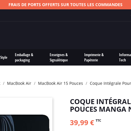
FRAIS DE PORTS OFFERTS SUR TOUTES LES COMMANDES
Emballage &
Enseignes &
Imprimerie &
Informa
Style
packaging
Signalétique
Papèterie
Tech
k
MacBook Air
MacBook Air 15 Pouces
Coque Intégrale Pou
COQUE INTÉGRAL
POUCES MANGA N
39,99 €
TTC