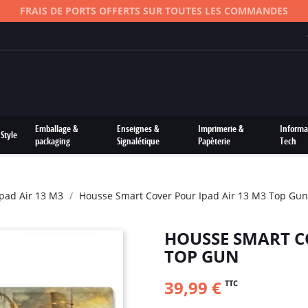
FRAIS DE PORTS OFFERTS SUR TOUTES LES COMMANDES
Emballage &
Enseignes &
Imprimerie &
Informa
Style
packaging
Signalétique
Papèterie
Tech
Ipad Air 13 M3
Housse Smart Cover Pour Ipad Air 13 M3 Top Gun
HOUSSE SMART C
TOP GUN
39,99 €
TTC