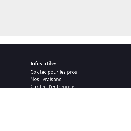
Infos utiles
Cokitec pour les pros
Nos livraisons
Cokitec, l'entreprise
Droit de rétractation
Parrainage
Cokitec Challenge
Coque personnalisee