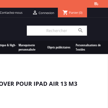
shopping_cart

Contactez-nous
Panier
(0)
Connexion

tique & High-
Maroquinerie
Personnalisations de
Objets publicitaires
personnalisée
Textiles
OVER POUR IPAD AIR 13 M3