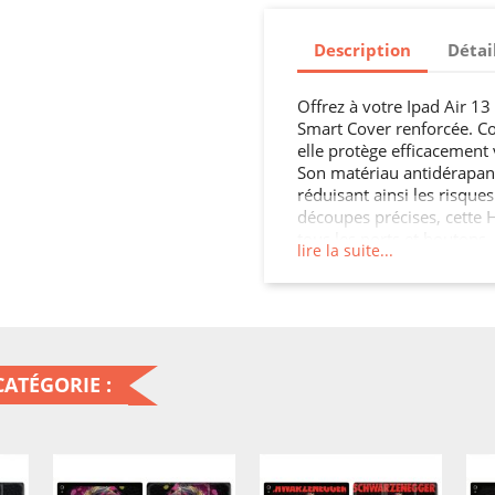
Description
Détai
Offrez à votre Ipad Air 13
Smart Cover renforcée. Co
elle protège efficacement 
Son matériau antidérapant
réduisant ainsi les risque
découpes précises, cette 
tous les ports et boutons.
lire la suite...
touche de style à votre Ip
ATÉGORIE :