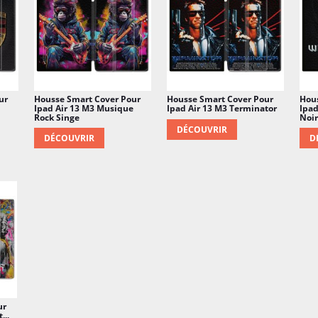
ur
Housse Smart Cover Pour
Housse Smart Cover Pour
Hou
Ipad Air 13 M3 Musique
Ipad Air 13 M3 Terminator
Ipad
Rock Singe
Noir
DÉCOUVRIR
DÉCOUVRIR
D
ur
...