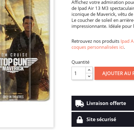
Affichez votre admiration pou
de Ipad Air 13 M3 spectaculair
iconique de Maverick, vêtu de 
Le coucher de soleil en arrièr
impressionnante. Idéale pour l
Retrouvez nos produits
Ipad A
coques personnalisées ici
.
Quantité
AJOUTER AU 
Livraison offerte
Site sécurisé