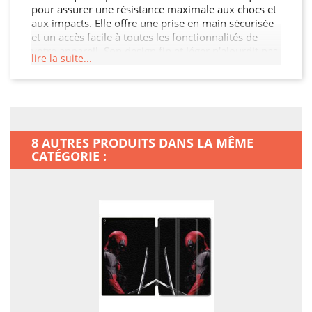
pour assurer une résistance maximale aux chocs et
aux impacts. Elle offre une prise en main sécurisée
et un accès facile à toutes les fonctionnalités de
votre appareil. Son design fin et léger n'alourdit pas
lire la suite...
votre Ipad Air 13 M3, tout en garantissant une
protection optimale contre les chocs, les rayures et
les chutes. Offrez à votre Ipad Air 13 M3 la
protection qu'il mérite.
8 AUTRES PRODUITS DANS LA MÊME
CATÉGORIE :