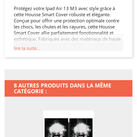
Protégez votre Ipad Air 13 M3 avec style grâce à
cette Housse Smart Cover robuste et élégante.
Conçue pour offrir une protection optimale contre
les chocs, les chutes et les rayures, cette Housse
Smart Cover allie parfaitement fonctionnalité et
esthétique. Fabriquée avec des matériaux de haute
qualité, elle assure une durabilité exceptionnelle
lire la suite...
tout en restant légère et facile à manipuler. Son
design moderne et raffiné s'adapte à votre Ipad Air
13 M3 tout en offrant un accès facile à toutes les
fonctionnalités. Ne laissez pas votre Ipad Air 13 M3
sans protection.
8 AUTRES PRODUITS DANS LA MÊME
CATÉGORIE :