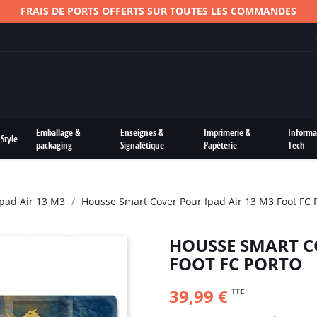
FRAIS DE PORTS OFFERTS SUR TOUTES LES COMMANDES
Emballage &
Enseignes &
Imprimerie &
Informa
Style
packaging
Signalétique
Papèterie
Tech
Ipad Air 13 M3
Housse Smart Cover Pour Ipad Air 13 M3 Foot FC 
HOUSSE SMART C
FOOT FC PORTO
39,99 €
TTC