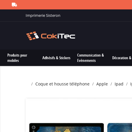
Imprimerie Sisteron
Produits pour
Communication &
Adhésifs & Stickers
Décoration & 
mobiles
Evènements
Coque et housse téléphone
Apple
Ipad