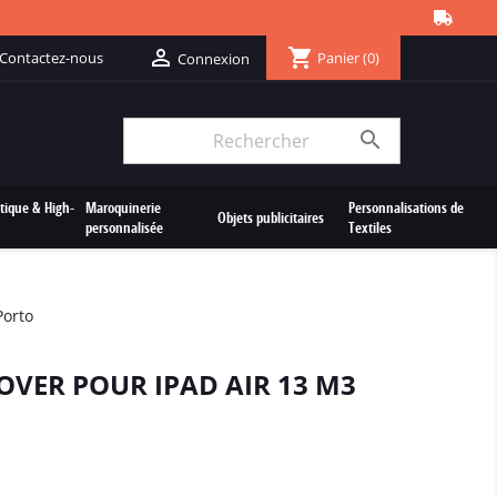
shopping_cart

Contactez-nous
Panier
(0)
Connexion

tique & High-
Maroquinerie
Personnalisations de
Objets publicitaires
personnalisée
Textiles
Porto
OVER POUR IPAD AIR 13 M3