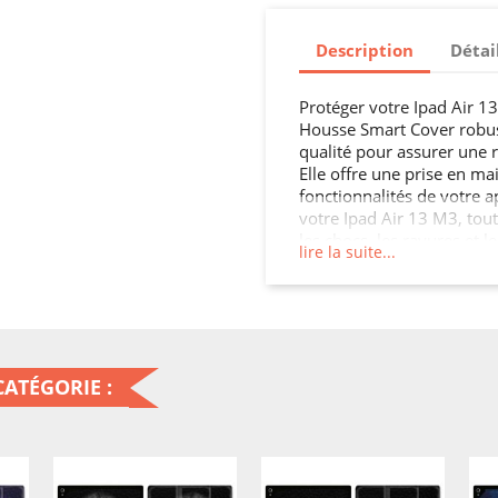
Description
Détai
Protéger votre Ipad Air 13 
Housse Smart Cover robust
qualité pour assurer une 
Elle offre une prise en mai
fonctionnalités de votre ap
votre Ipad Air 13 M3, tou
les chocs, les rayures et l
lire la suite...
protection qu'il mérite.
ATÉGORIE :