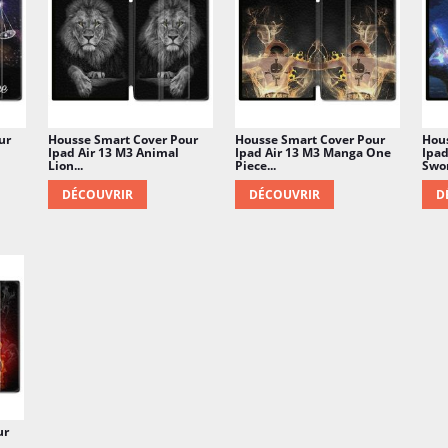
ur
Housse Smart Cover Pour
Housse Smart Cover Pour
Hou
Ipad Air 13 M3 Animal
Ipad Air 13 M3 Manga One
Ipad
Lion...
Piece...
Swor
DÉCOUVRIR
DÉCOUVRIR
D
ur