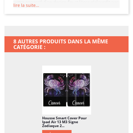
votre appareil. Son design fin et léger n'alourdit pas
lire la suite...
votre Ipad Air 13 M3, tout en garantissant une
protection optimale contre les chocs, les rayures et
les chutes. Offrez à votre Ipad Air 13 M3 la
protection qu'il mérite.
8 AUTRES PRODUITS DANS LA MÊME
CATÉGORIE :
Housse Smart Cover Pour
Ipad Air 13 M3 Signe
Zodiaque 2...