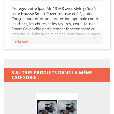
Protégez votre Ipad Air 13 M3 avec style grâce à
cette Housse Smart Cover robuste et élégante.
Conçue pour offrir une protection optimale contre
les chocs, les chutes et les rayures, cette Housse
Smart Cover allie parfaitement fonctionnalité et
esthétique. Fabriquée avec des matériaux de haute
qualité, elle assure une durabilité exceptionnelle
lire la suite...
tout en restant légère et facile à manipuler. Son
design moderne et raffiné s'adapte à votre Ipad Air
13 M3 tout en offrant un accès facile à toutes les
fonctionnalités. Ne laissez pas votre Ipad Air 13 M3
sans protection.
8 AUTRES PRODUITS DANS LA MÊME
CATÉGORIE :