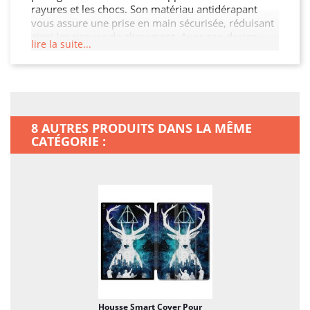
rayures et les chocs. Son matériau antidérapant
vous assure une prise en main sécurisée, réduisant
ainsi les risques de glissement. Avec son design
lire la suite...
élégant et ses découpes précises, cette Housse
Smart Cover permet un accès facile à tous les ports
et boutons. Protégez votre investissement et
ajoutez une touche de style à votre Ipad Air 13 M3.
8 AUTRES PRODUITS DANS LA MÊME
CATÉGORIE :
Housse Smart Cover Pour