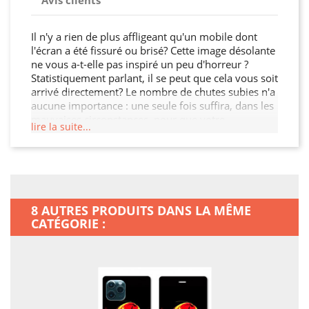
Avis clients
Il n'y a rien de plus affligeant qu'un mobile dont
l'écran a été fissuré ou brisé? Cette image désolante
ne vous a-t-elle pas inspiré un peu d'horreur ?
Statistiquement parlant, il se peut que cela vous soit
arrivé directement? Le nombre de chutes subies n'a
aucune importance : une seule fois suffira, dans les
mauvaises circonstances, pour que votre
lire la suite...
smartphone soit définitivement abîmé? Au cours de
ses premiers mois d'utilisation, plus d'un
smartphone sur 10 sera ainsi définitivement abîmé
par son malheureux propriétaire. Et ça n'arrive pas
qu'aux autres, cela arrive à beucoup de monde,
mêmes aux personnes les plus avisées ! Ne laissez
8 AUTRES PRODUITS DANS LA MÊME
pas le hasard décider de l'avenir de votre Huawei
CATÉGORIE :
P40 PRO : une housse portefeuille peut faire
beaucoup pour vous ! Sachant qu'en plus, votre
Huawei P40 PRO aura un look plus personnel, vous
joignez l'utile à l'agréable. Vigilance est mère de
toutes les vertus.