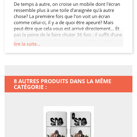
De temps à autre, on croise un mobile dont l'écran
ressemble plus à une toile d'araignée qu'à autre
chose? La première fois que l'on voit un écran
comme celui-ci, il y a de quoi être apeuré? Mais
peut-être que cela vous est arrivé directement... Et
pas la peine de le faire chuter 36 fois : il suffit d'une
seule fois, un seul choc, pour que votre smartphone
lire la suite...
soit irrémédiablement abîmé? Peu de temps après
avoir été acheté, environ 10 % des téléphones
seront ainsi rayés par leur propriétaire. Et ne vous
croyez pas à l'abri, même si vous pensez être
quelqu'un qui fait attention : bien fréquemment, les
causes d'accidents sont extérieures ! Grâce à cet
8 AUTRES PRODUITS DANS LA MÊME
accessoire, vous n'aurez plus à vous en faire, car
CATÉGORIE :
vous aurez fait le maximum pour conserver votre
Iphone XR aussi longtemps que possible ! Sachant
qu'en plus, votre Iphone XR aura un look plus
personnel, vous aurez sûrement réussi votre coup :
la sécurité et la classe, en un seul produit. N'oubliez
pas : mieux vaut prévenir que guérir.