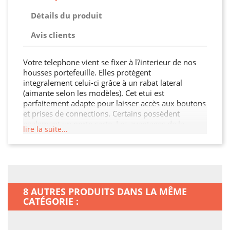
Détails du produit
Avis clients
Votre telephone vient se fixer à l?interieur de nos
housses portefeuille. Elles protègent
integralement celui-ci grâce à un rabat lateral
(aimante selon les modèles). Cet etui est
parfaitement adapte pour laisser accès aux boutons
et prises de connections. Certains possèdent
egalement un porte carte. Les avantages de la
lire la suite...
Housse portefeuille : accès rapide aux
fonctionnalites, protection compacte, solide,
efficace et durable
8 AUTRES PRODUITS DANS LA MÊME
CATÉGORIE :