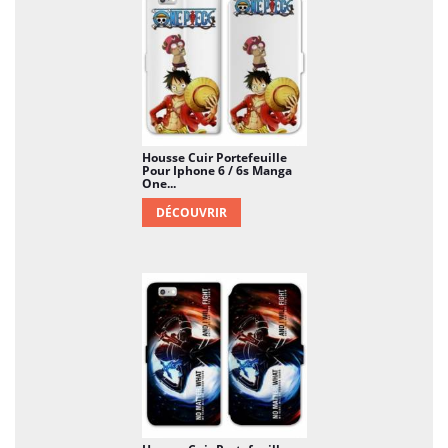
avantageusement votre appareil. Un mobile, ça
peut coûter un bras : le prix de cette housse
portefeuille n'est rien à côté de ce que vous
coûterait le remplacement de votre terminal. Et en
plus de la protection, vous personnalisez votre
appareil, et lui donnez la petite pointe perso que
tout le monde vous enviera.
Housse Cuir Portefeuille
Pour Iphone 6 / 6s Manga
One...
DÉCOUVRIR