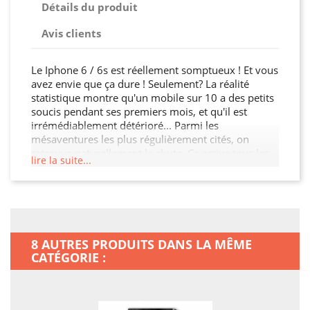
Détails du produit
Avis clients
Le Iphone 6 / 6s est réellement somptueux ! Et vous
avez envie que ça dure ! Seulement? La réalité
statistique montre qu'un mobile sur 10 a des petits
soucis pendant ses premiers mois, et qu'il est
irrémédiablement détérioré... Parmi les
mésaventures les plus régulièrement cités, on
retrouve naturellement la chute. Ça arrive tous les
lire la suite...
jours, une seule fois suffira, et ce sera réglé pour
votre smartphone. Bon, pas systématiqueemnt :
bosse, écran rayé, touche enfoncée et inutilisable, il
vous restera en général quelque chose de votre
terminal. Dans le meilleur des cas, son look aura
pris une bonne claque. Mais il n'est pas impossible
8 AUTRES PRODUITS DANS LA MÊME
que votre téléphone parte simplement à la casse. Il
CATÉGORIE :
ne faudra pas grand-chose, un choc par exemple,
pour que votre compagnon ne puisse plus jamais
être utilisé. En un mot, c'est clair : avec cette housse
portefeuille, vous mettez votre mobile à l'abri de