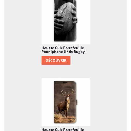
nombreux imprévus, et augmentez
considérablement sa durée de vie. Pas la peine de
chercher midi à 14 heures, l'achat d'une protection
n'est pas une option quand on pense au prix d'un
mobile. Et si en plus de ça, vous pouvez donner
beaucoup plus de style à votre smartphone, que
demande le peuple ?
Housse Cuir Portefeuille
Pour Iphone 6 / 6s Rugby
DÉCOUVRIR
Housse Cuir Portefeuille