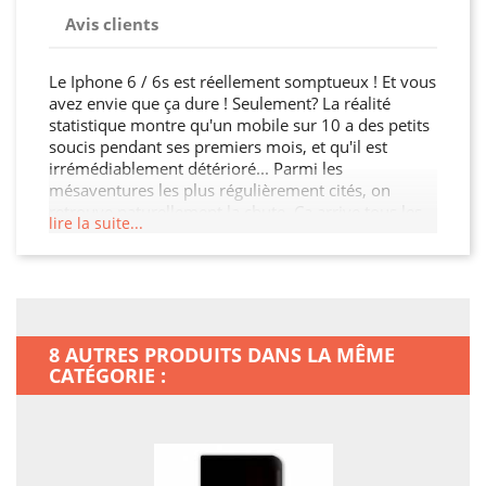
Avis clients
Le Iphone 6 / 6s est réellement somptueux ! Et vous
avez envie que ça dure ! Seulement? La réalité
statistique montre qu'un mobile sur 10 a des petits
soucis pendant ses premiers mois, et qu'il est
irrémédiablement détérioré... Parmi les
mésaventures les plus régulièrement cités, on
retrouve naturellement la chute. Ça arrive tous les
lire la suite...
jours, une seule fois suffira, et ce sera réglé pour
votre smartphone. Bon, pas systématiqueemnt :
bosse, écran rayé, touche enfoncée et inutilisable, il
vous restera en général quelque chose de votre
terminal. Dans le meilleur des cas, son look aura
pris une bonne claque. Mais il n'est pas impossible
8 AUTRES PRODUITS DANS LA MÊME
que votre téléphone parte simplement à la casse. Il
CATÉGORIE :
ne faudra pas grand-chose, un choc par exemple,
pour que votre compagnon ne puisse plus jamais
être utilisé. En un mot, c'est clair : avec cette housse
portefeuille, vous mettez votre mobile à l'abri de
nombreux imprévus, et augmentez