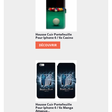
considérablement sa durée de vie. Pas la peine de
chercher midi à 14 heures, l'achat d'une protection
n'est pas une option quand on pense au prix d'un
mobile. Et si en plus de ça, vous pouvez donner
beaucoup plus de style à votre smartphone, que
demande le peuple ?
Housse Cuir Portefeuille
Pour Iphone 6 / 6s Casino
DÉCOUVRIR
Housse Cuir Portefeuille
Pour Iphone 6 / 6s Manga
Attaque...