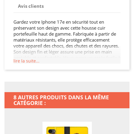
Avis clients
Gardez votre Iphone 17e en sécurité tout en
préservant son design avec cette housse cuir
portefeuille haut de gamme. Fabriquée à partir de
matériaux résistants, elle protège efficacement
votre appareil des chocs, des chutes et des rayures.
Son design fin et léger assure une prise en main
agréable et confortable. Vous aurez un accès facile à
lire la suite...
tous les ports et boutons de votre Iphone 17e grâce
à sa découpe précise. Choisissez cette housse cuir
portefeuille pour préserver l'intégrité de votre
Iphone 17e tout en ajoutant une touche de
sophistication.
8 AUTRES PRODUITS DANS LA MÊME
CATÉGORIE :