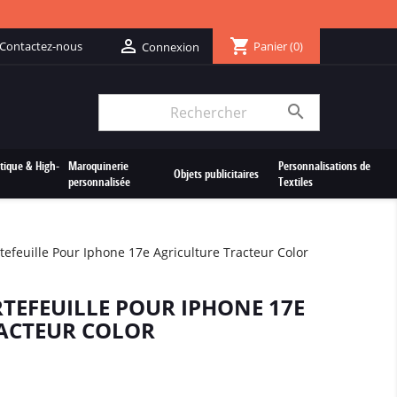
shopping_cart

Contactez-nous
Panier
(0)
Connexion

tique & High-
Maroquinerie
Personnalisations de
Objets publicitaires
personnalisée
Textiles
tefeuille Pour Iphone 17e Agriculture Tracteur Color
TEFEUILLE POUR IPHONE 17E
ACTEUR COLOR