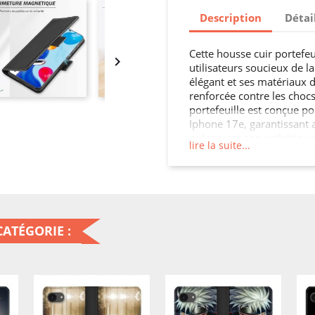
Description
Détai
Cette housse cuir portefeui

utilisateurs soucieux de l
élégant et ses matériaux d
renforcée contre les chocs
portefeuille est conçue p
Iphone 17e, garantissant 
préservant son esthétique.
lire la suite...
fonctionnalités de votre 
ATÉGORIE :