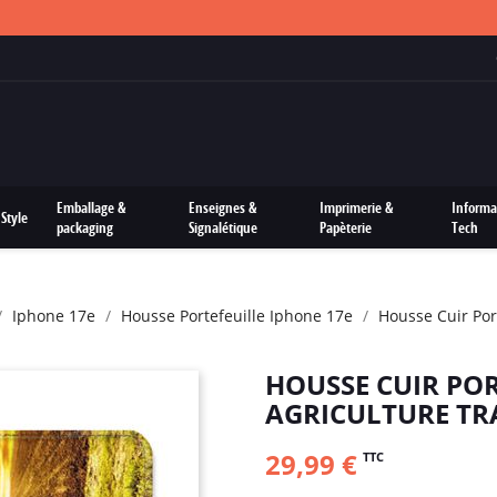
FRAIS DE PORTS OFFERTS SUR TOUTES LES COMMANDES
Emballage &
Enseignes &
Imprimerie &
Informa
Style
packaging
Signalétique
Papèterie
Tech
Iphone 17e
Housse Portefeuille Iphone 17e
Housse Cuir Por
HOUSSE CUIR POR
AGRICULTURE TR
29,99 €
TTC