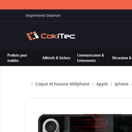
Imprimerie Sisteron
Produits pour
Communication &
Adhésifs & Stickers
Décoration & 
mobiles
Evènements
Coque et housse téléphone
Apple
Iphone