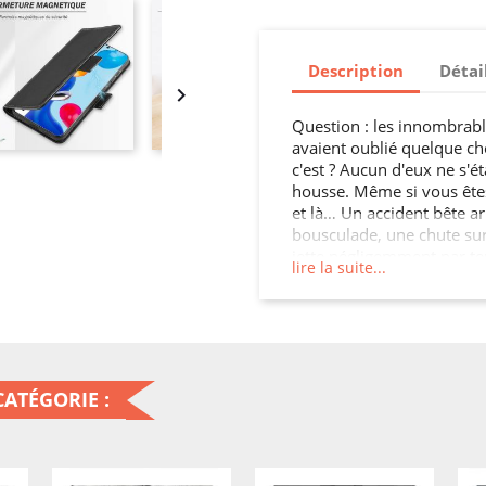
Description
Détai

Question : les innombrable
avaient oublié quelque cho
c'est ? Aucun d'eux ne s'é
housse. Même si vous êtes 
et là… Un accident bête arr
bousculade, une chute sur
jette négligemment par terr
lire la suite...
regretterez amèrement ! 
smartphone n'est pas touj
Fêlures, bosses, touches q
peut impacter votre appare
ça n'a rien de follement
vaut prévenir que guérir !
ATÉGORIE :