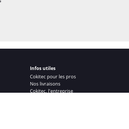
e
Infos utiles
Cokitec pour les pros
Nos livraisons
Cokitec, l'entreprise
Droit de rétractation
Parrainage
Cokitec Challenge
Coque personnalisee