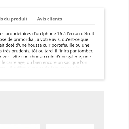
ls du produit
Avis clients
s propriétaires d'un Iphone 16 à l'écran détruit
se de primordial, à votre avis, qu'est-ce que
tait doté d'une housse cuir portefeuille ou une
très prudents, tôt ou tard, il finira par tomber,
ive si vite : un choc au coin d'une galerie, une
 le carrelage, ou bien encore un sac que l'on
e… Il suffira d'une seule fois, et vous le
Malheureusement, la résistance d'un
ours proportionnelle à son prix d'achat…
ui s'enfoncent définitivement, la liste de ce qui
il est longue... Acheter une protection adaptée,
 dément ! Comme on le dit fréquemment, mieux