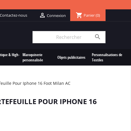
shopping_cart

Contactez-nous
Panier
(0)
Connexion

tique & High-
Maroquinerie
Personnalisations de
Objets publicitaires
personnalisée
Textiles
feuille Pour Iphone 16 Foot Milan AC
TEFEUILLE POUR IPHONE 16