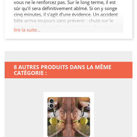
vous ne le renforcez pas. Sur le long terme, il est
sûr qu'il sera définitivement abîmé. Si on y songe
cinq minutes, il s'agit d'une évidence. Un accident
bête arrive toujours sans prévenir : chute sur le
carrelage, quelques bousculades dans la rue, choc
lire la suite...
au coin d'une ruelle, sac qu'on pose trop
brusquement. Un accident bête est si vite arrivé !
On trouve sur le marché des smartphones très
beaux, très performants, mais aussi très
vulnérables… Fêlures, bosses, touches qui
s'enfoncent définitivement, la liste des problèmes
8 AUTRES PRODUITS DANS LA MÊME
potentiels est longue... Ce n'est pas quand votre
CATÉGORIE :
smartphone sera explosé qu'il faudra penser à
l'achat d'une protection…