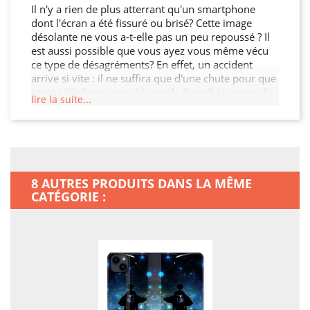
Il n'y a rien de plus atterrant qu'un smartphone
dont l'écran a été fissuré ou brisé? Cette image
désolante ne vous a-t-elle pas un peu repoussé ? Il
est aussi possible que vous ayez vous même vécu
ce type de désagréments? En effet, un accident
arrive si vite : il ne suffira que d'une chute pour que
votre téléphone portable rende l'ame? Au cours de
lire la suite...
leur première année d'utilisation, 10 % des
téléphones portables sont abîmés par leur
propriétaire? Nul n'est à l'abri : contrairement ce
que l'on pense, les personnes maladroites ne sont
pas plus touchées que le reste de la population. Ne
prenez aucun risque pour votre Iphone 15 Plus (6,7)
8 AUTRES PRODUITS DANS LA MÊME
: couvrez-le avec cette Housse cuir Portefeuille ! Il
CATÉGORIE :
sera de surcroit tellement plus agréable d'avoir un
téléphone personnalisé, qui ne ressemblera qu'à
vous? Prudence est mère de toutes les vertus.