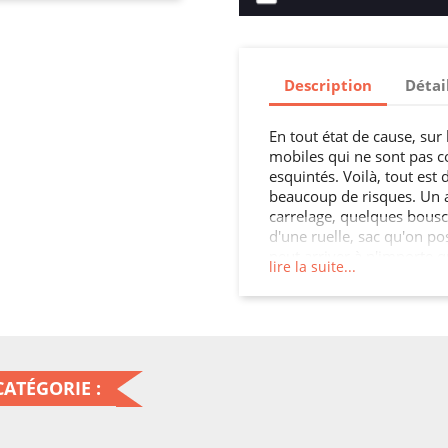
Description
Détai
En tout état de cause, sur 
mobiles qui ne sont pas c
esquintés. Voilà, tout est 
beaucoup de risques. Un ac
carrelage, quelques bouscu
d'une ruelle, sac qu'on p
peut arriver à n'importe q
lire la suite...
smartphone n'est pas propo
d'écran, du blocage des to
Housse cuir portefeuille qu
Vouloir garder son mobil
le dit l'adage populaire, 
ATÉGORIE :