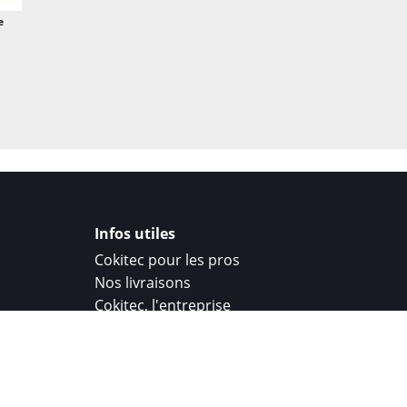
e
Infos utiles
Cokitec pour les pros
Nos livraisons
Cokitec, l'entreprise
Droit de rétractation
Parrainage
Cokitec Challenge
Coque personnalisee