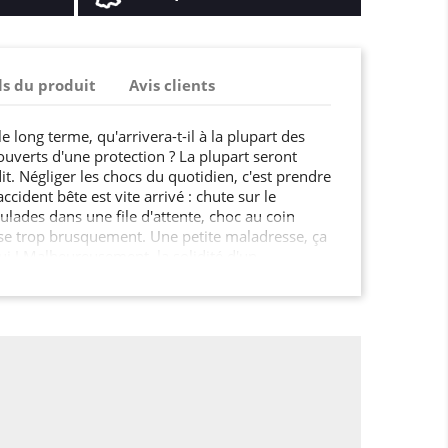
ls du produit
Avis clients
le long terme, qu'arrivera-t-il à la plupart des
ouverts d'une protection ? La plupart seront
dit. Négliger les chocs du quotidien, c'est prendre
cident bête est vite arrivé : chute sur le
lades dans une file d'attente, choc au coin
ose trop brusquement. Une petite maladresse, ça
ui ! Malheureusement, la solidité d'un
rtionnelle à son tarif? En plus des fêlures
uches, on peut en plus aujourd'hui ajouter la
i se tord sans possibilité de retour en arrière.
e longtemps, c'est absolument naturel? Comme
mieux vaut prévenir que guérir !