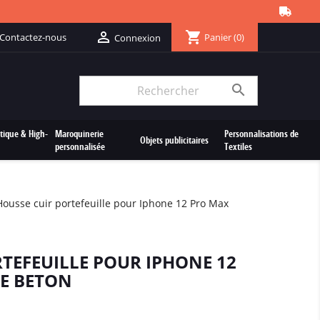
shopping_cart

Contactez-nous
Panier
(0)
Connexion

tique & High-
Maroquinerie
Personnalisations de
Objets publicitaires
personnalisée
Textiles
Housse cuir portefeuille pour Iphone 12 Pro Max
TEFEUILLE POUR IPHONE 12
E BETON