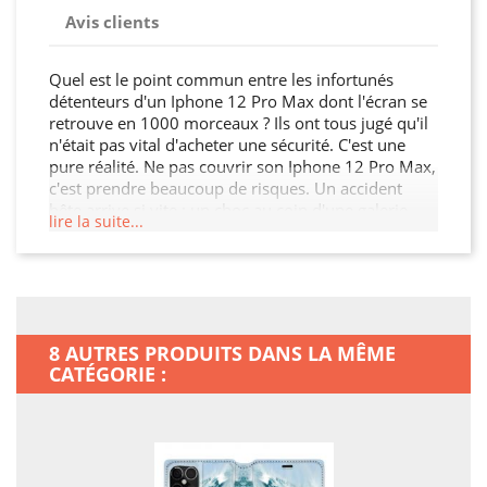
Avis clients
Quel est le point commun entre les infortunés
détenteurs d'un Iphone 12 Pro Max dont l'écran se
retrouve en 1000 morceaux ? Ils ont tous jugé qu'il
n'était pas vital d'acheter une sécurité. C'est une
pure réalité. Ne pas couvrir son Iphone 12 Pro Max,
c'est prendre beaucoup de risques. Un accident
bête arrive si vite : un choc au coin d'une galerie,
lire la suite...
une bousculade, une chute sur le carrelage, ou bien
encore un sac que l'on dépose trop rapidement par
terre? En dépit d' une grande vigilance, cela arrive à
tout le monde ! Ce n'est pas parce que votre
smartphone vous a couté très cher qu'il est très
solide? Fêlures, bosses, touches qui s'enfoncent
8 AUTRES PRODUITS DANS LA MÊME
définitivement, la liste de ce qui peut impacter votre
CATÉGORIE :
appareil est longue... Tout faire pour garder son
smartphone le plus longtemps possible, c'est
parfaitement légitime? Il est plus sage d' acheter
tout ce qu'il faut pour protéger efficacement son
mobile, plutôt que de devoir le faire réparer ou en