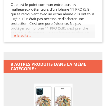
Quel est le point commun entre tous les
malheureux détenteurs d'un Iphone 11 PRO (5,8)
qui se retrouvent avec un écran abimé ? Ils ont tous
jugé qu'il n'était pas nécessaire d'acheter une
protection. C'est une pure évidence. Ne pas
protéger son Iphone 11 PRO (5,8), c'est prendre
beaucoup de risques. Cela va beaucoup plus vite
lire la suite...
qu'on le pense : qui n'a jamais fait tomber un objet
par terre, qui ne s'est jamais fait bousculer, qui n'a
jamais jeté son sac un peu trop vite par terre ? Un
accident bête, ça peut arriver tous les jours !
Malheureusement, la solidité d'un smartphone n'est
pas proportionnelle à son prix? En plus des fêlures
8 AUTRES PRODUITS DANS LA MÊME
d'écran, des touches qui se bloquent, on peut en
CATÉGORIE :
plus aujourd'hui ajouter la housse qui se tord
complètement. Comme on l'entend fréquemment,
mieux vaut prévenir que guérir !