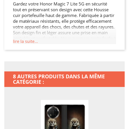
Gardez votre Honor Magic 7 Lite 5G en sécurité
tout en préservant son design avec cette Housse
cuir portefeuille haut de gamme. Fabriquée à partir
de matériaux résistants, elle protège efficacement
votre appareil des chocs, des chutes et des rayures.
Son design fin et léger assure une prise en main
agréable et confortable. Vous aurez un accès facile à
lire la suite...
tous les ports et boutons de votre Honor Magic 7
Lite 5G grâce à sa découpe précise. Choisissez cette
Housse cuir portefeuille pour préserver l'intégrité
de votre Honor Magic 7 Lite 5G tout en ajoutant un
peu de style.
8 AUTRES PRODUITS DANS LA MÊME
CATÉGORIE :